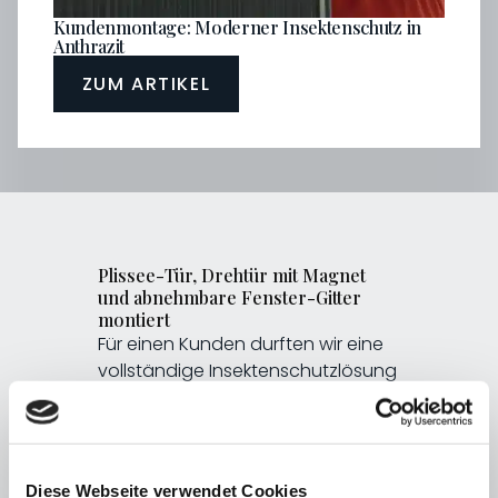
Kundenmontage: Moderner Insektenschutz in
Anthrazit
ZUM ARTIKEL
Plissee-Tür, Drehtür mit Magnet
und abnehmbare Fenster-Gitter
montiert
Für einen Kunden durften wir eine
vollständige Insektenschutzlösung
umsetzen – alles im modernen
Anthrazitfarbton. Zum Einsatz
kamen hochwertige Systeme von
Neher: Eine Plissee-Tür für den
Diese Webseite verwendet Cookies