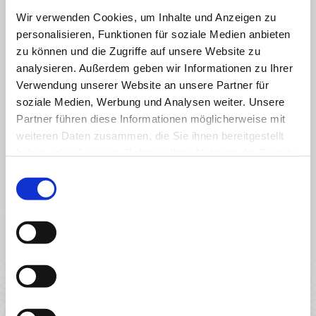
Balkon, die wenig Platz braucht
Wir verwenden Cookies, um Inhalte und Anzeigen zu
und sich unauffällig einfügt. Eine
personalisieren, Funktionen für soziale Medien anbieten
praktische Drehtür mit
zu können und die Zugriffe auf unsere Website zu
magnetischem
analysieren. Außerdem geben wir Informationen zu Ihrer
Schließmechanismus sorgt für
Verwendung unserer Website an unsere Partner für
bequemes Öffnen und Schließen.
soziale Medien, Werbung und Analysen weiter. Unsere
An allen Fenstern wurden
Partner führen diese Informationen möglicherweise mit
wetterfeste Fliegengitter montiert,
weiteren Daten zusammen, die Sie ihnen bereitgestellt
die einfach eingeklipst und bei
haben oder die sie im Rahmen Ihrer Nutzung der Dienste
Bedarf abgenommen werden
gesammelt haben.
können. So ist die gesamte
Einwilligungsauswahl
Wohnung zuverlässig gegen
Insekten geschützt – und das in
einem einheitlichen, modernen
Look.