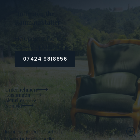
Hoffmann Ihr
Raumausstatter
Hauptstraße 156
78549 Spaichingen
07424 9818856
Unternehmen
Leistungen
Aktuelles
Kontakt
Impressum
Datenschutz
Website by
RHMedia